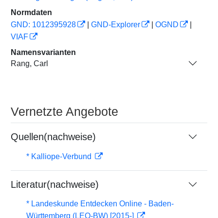
Normdaten
GND: 1012395928
|
GND-Explorer
|
OGND
|
VIAF
Namensvarianten
Rang, Carl
Vernetzte Angebote
Quellen(nachweise)
* Kalliope-Verbund
Literatur(nachweise)
* Landeskunde Entdecken Online - Baden-
Württemberg (LEO-BW) [2015-]