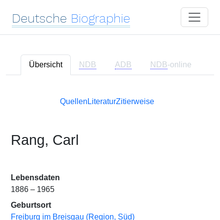
Deutsche
Biographie
Übersicht
NDB
ADB
NDB
-online
Quellen
Literatur
Zitierweise
Rang, Carl
Lebensdaten
1886 – 1965
Geburtsort
Freiburg im Breisgau (Region, Süd)