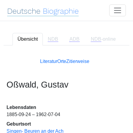
Deutsche
Biographie
Übersicht
NDB
ADB
NDB
-online
Literatur
Orte
Zitierweise
Oßwald, Gustav
Lebensdaten
1885-09-24 – 1962-07-04
Geburtsort
Singen- Beuren an der Ach