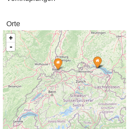
Orte
+
-