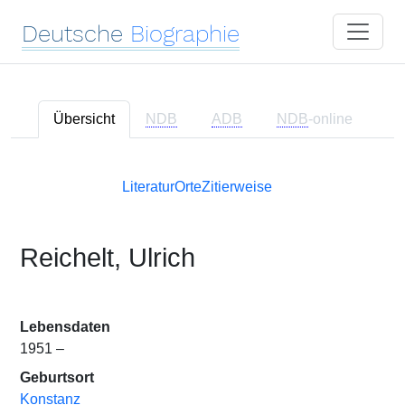
Deutsche
Biographie
Übersicht
NDB
ADB
NDB
-online
Literatur
Orte
Zitierweise
Reichelt, Ulrich
Lebensdaten
1951 –
Geburtsort
Konstanz