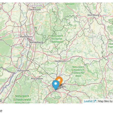
Leaflet
| Map tiles 
te