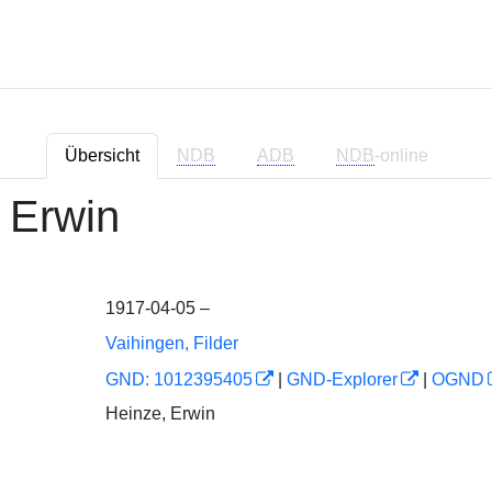
Übersicht
NDB
ADB
NDB
-online
 Erwin
1917-04-05 –
Vaihingen, Filder
GND: 1012395405
|
GND-Explorer
|
OGND
Heinze, Erwin