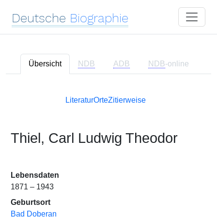
Deutsche
Biographie
Übersicht
NDB
ADB
NDB
-online
Literatur
Orte
Zitierweise
Thiel, Carl Ludwig Theodor
Lebensdaten
1871 – 1943
Geburtsort
Bad Doberan