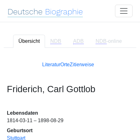
Deutsche
Biographie
Übersicht
NDB
ADB
NDB
-online
Literatur
Orte
Zitierweise
Friderich, Carl Gottlob
Lebensdaten
1814-03-11 – 1898-08-29
Geburtsort
Stuttgart