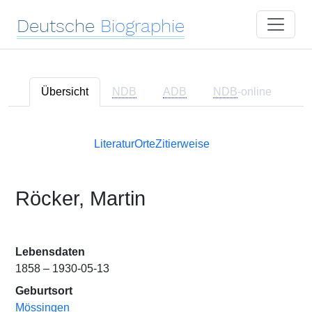
Deutsche
Biographie
Übersicht
NDB
ADB
NDB
-online
Literatur
Orte
Zitierweise
Röcker, Martin
Lebensdaten
1858 – 1930-05-13
Geburtsort
Mössingen