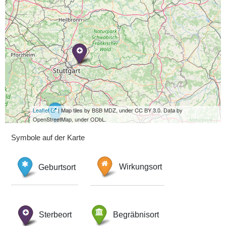
Leaflet
| Map tiles by BSB MDZ, under CC BY 3.0. Data by
OpenStreetMap, under ODbL.
Symbole auf der Karte
Geburtsort
Wirkungsort
Sterbeort
Begräbnisort