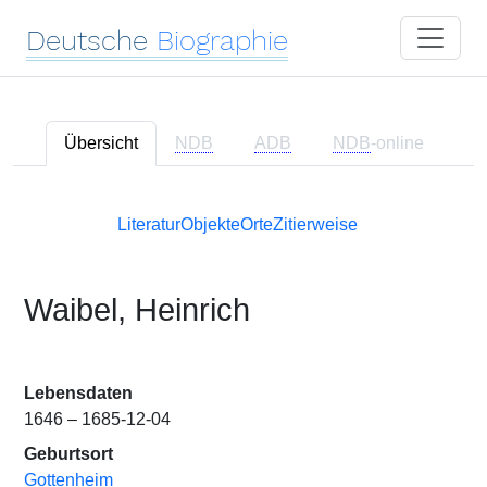
Deutsche
Biographie
Übersicht
NDB
ADB
NDB
-online
Literatur
Objekte
Orte
Zitierweise
Waibel, Heinrich
Lebensdaten
1646 – 1685-12-04
Geburtsort
Gottenheim