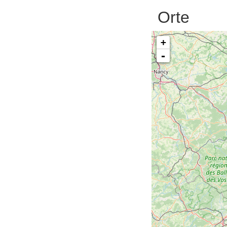
Orte
+
-