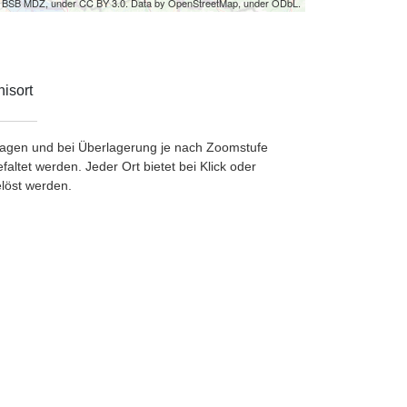
by BSB MDZ, under CC BY 3.0. Data by OpenStreetMap, under ODbL.
isort
etragen und bei Überlagerung je nach Zoomstufe
ltet werden. Jeder Ort bietet bei Klick oder
löst werden.