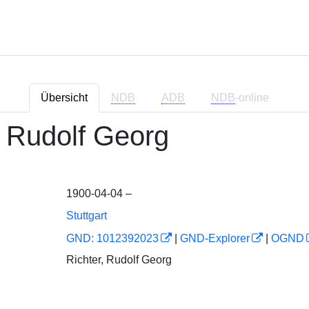
Übersicht
NDB
ADB
NDB
-online
, Rudolf Georg
1900-04-04 –
Stuttgart
GND: 1012392023
|
GND-Explorer
|
OGND
Richter, Rudolf Georg