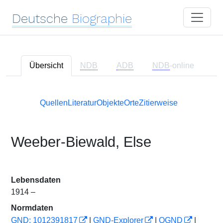
Deutsche
Biographie
Übersicht
NDB
ADB
NDB
-online
Quellen
Literatur
Objekte
Orte
Zitierweise
Weeber-Biewald, Else
Lebensdaten
1914 –
Normdaten
GND: 1012391817
|
GND-Explorer
|
OGND
|