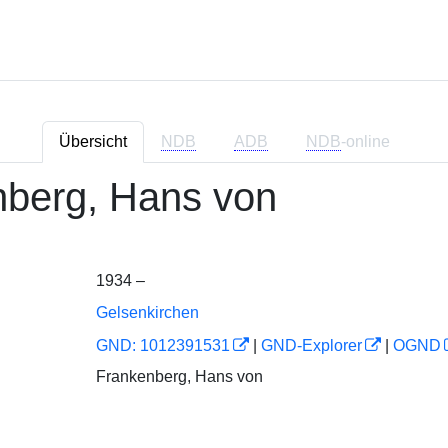
Übersicht
NDB
ADB
NDB
-online
nberg, Hans von
1934 –
Gelsenkirchen
GND: 1012391531
|
GND-Explorer
|
OGND
Frankenberg, Hans von