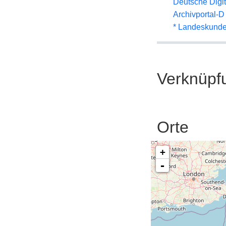
Deutsche Digit
Archivportal-
* Landeskunde
Verknüpf
Orte
+
-