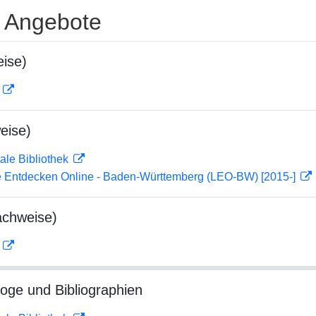
e Angebote
ise)
D
eise)
ale Bibliothek
 Entdecken Online - Baden-Württemberg (LEO-BW) [2015-]
achweise)
D
loge und Bibliographien