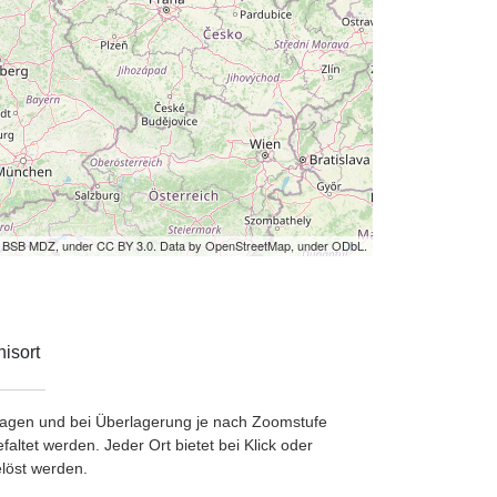
by BSB MDZ, under CC BY 3.0. Data by OpenStreetMap, under ODbL.
isort
etragen und bei Überlagerung je nach Zoomstufe
ltet werden. Jeder Ort bietet bei Klick oder
löst werden.