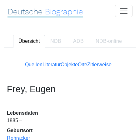
Deutsche
Biographie
Übersicht
NDB
ADB
NDB
-online
Quellen
Literatur
Objekte
Orte
Zitierweise
Frey, Eugen
Lebensdaten
1885 –
Geburtsort
Rohracker