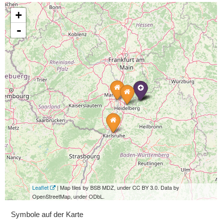
+
-
Leaflet
| Map tiles by BSB MDZ, under CC BY 3.0. Data by
OpenStreetMap, under ODbL.
Symbole auf der Karte