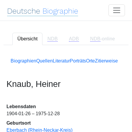
Deutsche
Biographie
Übersicht
NDB
ADB
NDB
-online
Biographien
Quellen
Literatur
Porträts
Orte
Zitierweise
Knaub, Heiner
Lebensdaten
1904-01-26 – 1975-12-28
Geburtsort
Eberbach (Rhein-Neckar-Kreis)