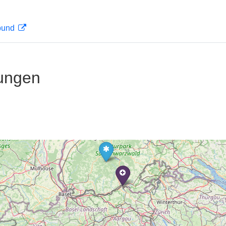
rbund
ungen