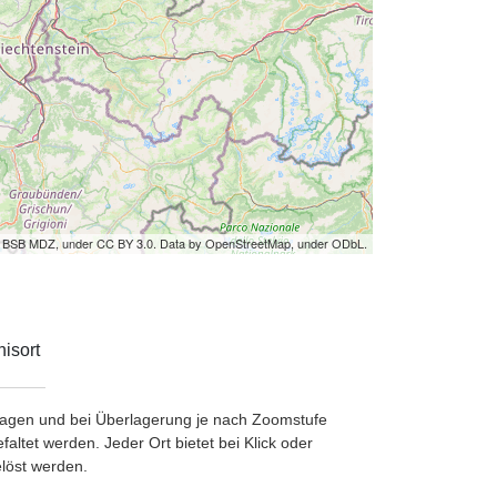
by BSB MDZ, under CC BY 3.0. Data by OpenStreetMap, under ODbL.
isort
etragen und bei Überlagerung je nach Zoomstufe
ltet werden. Jeder Ort bietet bei Klick oder
löst werden.