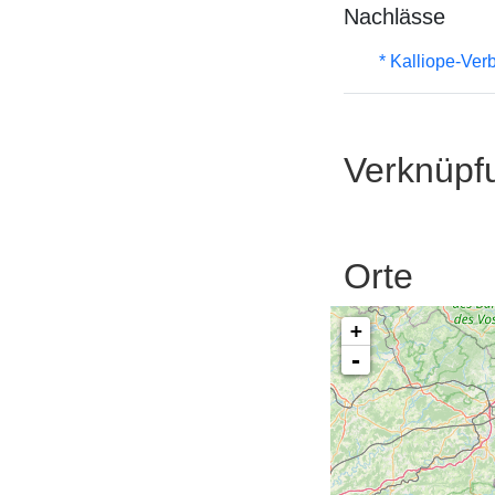
Nachlässe
* Kalliope-Ve
Verknüpf
Orte
+
-