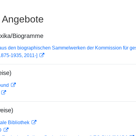
e Angebote
exika/Biogramme
 aus den biographischen Sammelwerken der Kommission für ge
1875-1935, 2011-]
ise)
rbund
D
eise)
ale Bibliothek
 D