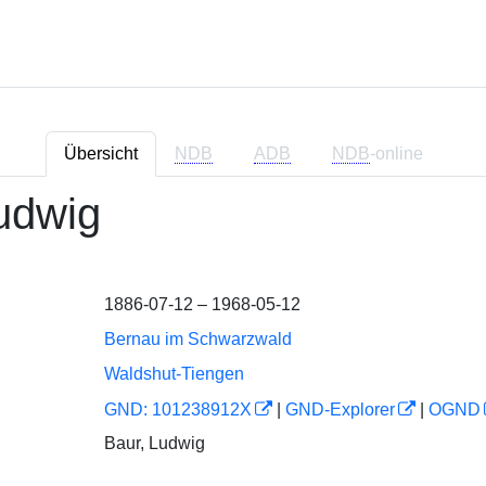
Übersicht
NDB
ADB
NDB
-online
udwig
1886-07-12 – 1968-05-12
Bernau im Schwarzwald
Waldshut-Tiengen
GND: 101238912X
|
GND-Explorer
|
OGND
Baur, Ludwig