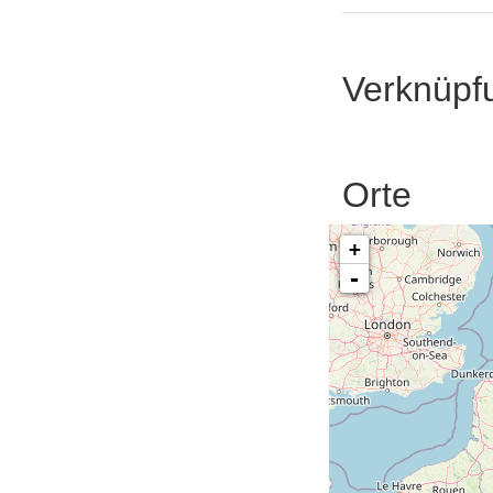
Verknüpf
Orte
+
-