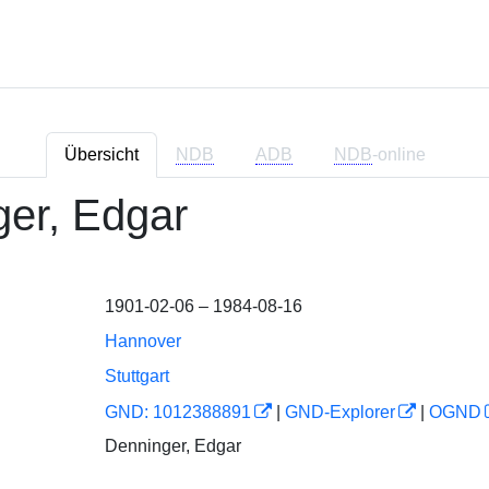
Übersicht
NDB
ADB
NDB
-online
er, Edgar
1901-02-06 – 1984-08-16
Hannover
Stuttgart
GND: 1012388891
|
GND-Explorer
|
OGND
Denninger, Edgar