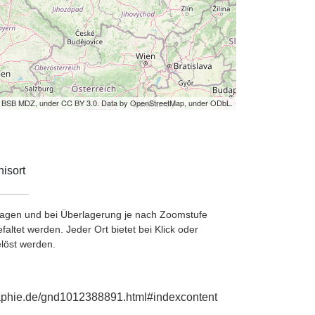
by BSB MDZ, under CC BY 3.0. Data by OpenStreetMap, under ODbL.
isort
etragen und bei Überlagerung je nach Zoomstufe
ltet werden. Jeder Ort bietet bei Klick oder
löst werden.
graphie.de/gnd1012388891.html#indexcontent