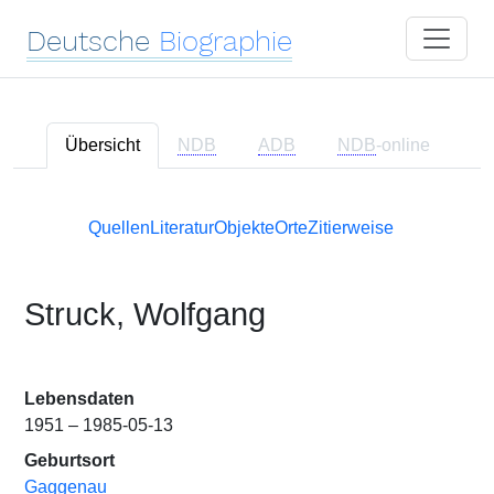
Deutsche
Biographie
Übersicht
NDB
ADB
NDB
-online
Quellen
Literatur
Objekte
Orte
Zitierweise
Struck, Wolfgang
Lebensdaten
1951 – 1985-05-13
Geburtsort
Gaggenau