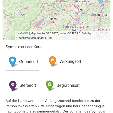
Leaflet
| Map tiles by BSB MDZ, under CC BY 3.0. Data by
OpenStreetMap, under ODbL.
Symbole auf der Karte
Geburtsort
Wirkungsort
Sterbeort
Begräbnisort
Auf der Karte werden im Anfangszustand bereits alle zu der
Person lokalisierten Orte eingetragen und bei Überlagerung je
nach Zoomstufe zusammengefaßt. Der Schatten des Symbols