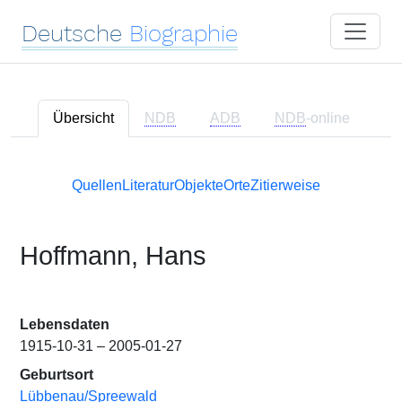
Deutsche
Biographie
Übersicht
NDB
ADB
NDB
-online
Quellen
Literatur
Objekte
Orte
Zitierweise
Hoffmann, Hans
Lebensdaten
1915-10-31 – 2005-01-27
Geburtsort
Lübbenau/Spreewald