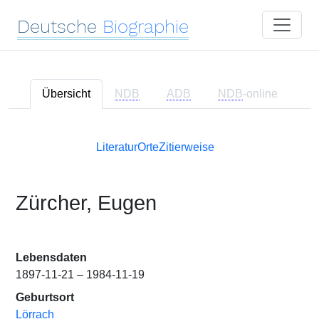
Deutsche
Biographie
Übersicht
NDB
ADB
NDB
-online
Literatur
Orte
Zitierweise
Zürcher, Eugen
Lebensdaten
1897-11-21 – 1984-11-19
Geburtsort
Lörrach