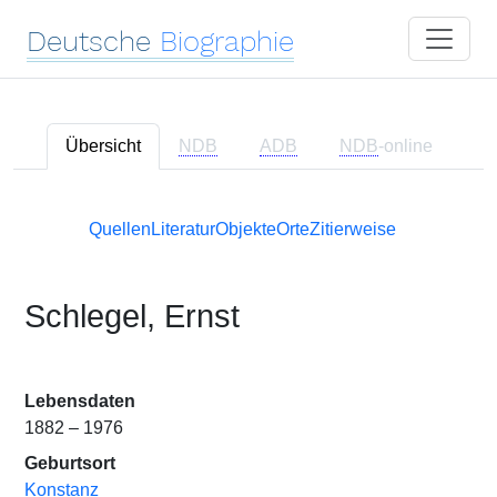
Deutsche
Biographie
Übersicht
NDB
ADB
NDB
-online
Quellen
Literatur
Objekte
Orte
Zitierweise
Schlegel, Ernst
Lebensdaten
1882 – 1976
Geburtsort
Konstanz