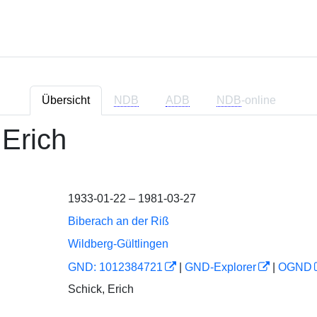
Übersicht
NDB
ADB
NDB
-online
 Erich
1933-01-22 – 1981-03-27
Biberach an der Riß
Wildberg-Gültlingen
GND: 1012384721
|
GND-Explorer
|
OGND
Schick, Erich