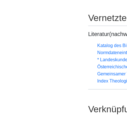
Vernetzt
Literatur(nachw
Katalog des B
Normdateneint
* Landeskunde
Österreichisc
Gemeinsamer 
Index Theolog
Verknüpf