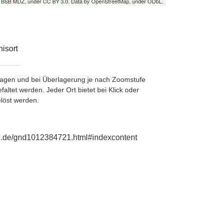
by BSB MDZ, under CC BY 3.0. Data by OpenStreetMap, under ODbL.
isort
etragen und bei Überlagerung je nach Zoomstufe
ltet werden. Jeder Ort bietet bei Klick oder
löst werden.
hie.de/gnd1012384721.html#indexcontent