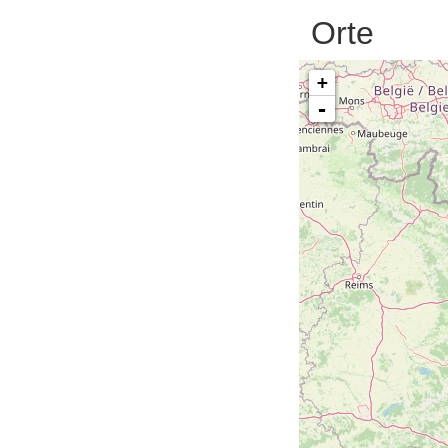
Orte
+
-