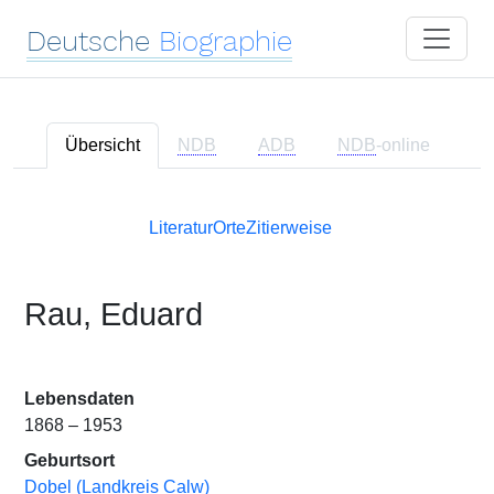
Deutsche
Biographie
Übersicht
NDB
ADB
NDB
-online
Literatur
Orte
Zitierweise
Rau, Eduard
Lebensdaten
1868 – 1953
Geburtsort
Dobel (Landkreis Calw)