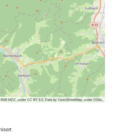
by BSB MDZ, under CC BY 3.0. Data by OpenStreetMap, under ODbL.
isort