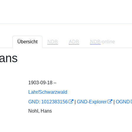
Übersicht
NDB
ADB
NDB
-online
Hans
1903-09-18 –
Lahr/Schwarzwald
GND: 1012383156
|
GND-Explorer
|
OGND
Nohl, Hans