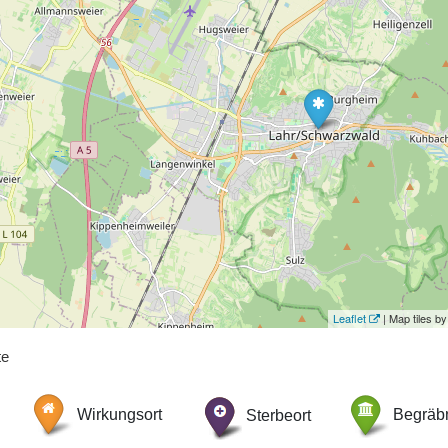
Leaflet
| Map tiles 
te
Wirkungsort
Sterbeort
Begräbn