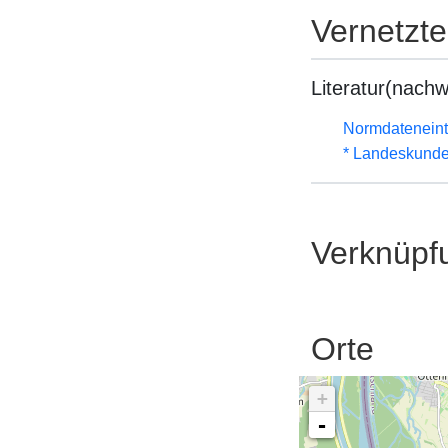
Vernetzt
Literatur(nachw
Normdateneint
* Landeskunde
Verknüpf
Orte
+
-