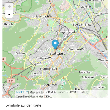
+
-
Leaflet
| Map tiles by BSB MDZ, under CC BY 3.0. Data by
OpenStreetMap, under ODbL.
Symbole auf der Karte