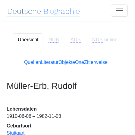
Deutsche
Biographie
Übersicht
NDB
ADB
NDB
-online
Quellen
Literatur
Objekte
Orte
Zitierweise
Müller-Erb, Rudolf
Lebensdaten
1910-06-06 – 1982-11-03
Geburtsort
Stuttgart