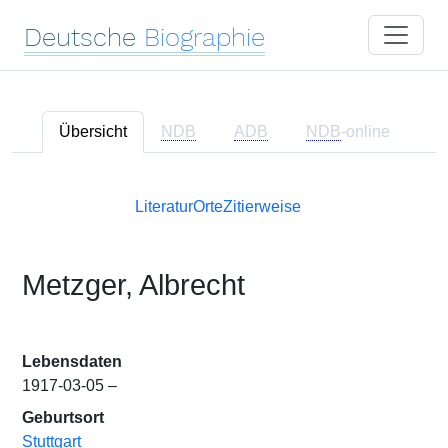
Deutsche
Biographie
Übersicht
NDB
ADB
NDB
-online
Literatur
Orte
Zitierweise
Metzger, Albrecht
Lebensdaten
1917-03-05 –
Geburtsort
Stuttgart