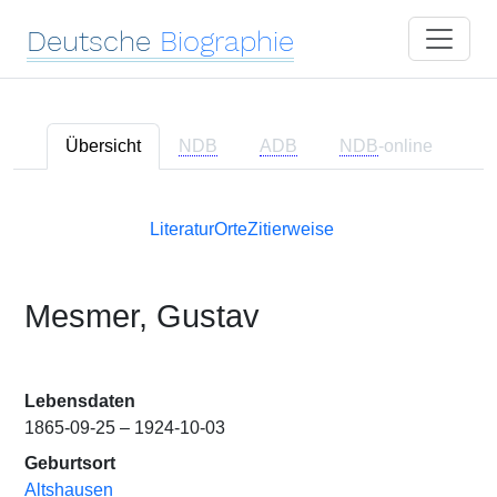
Deutsche
Biographie
Übersicht
NDB
ADB
NDB
-online
Literatur
Orte
Zitierweise
Mesmer, Gustav
Lebensdaten
1865-09-25 – 1924-10-03
Geburtsort
Altshausen