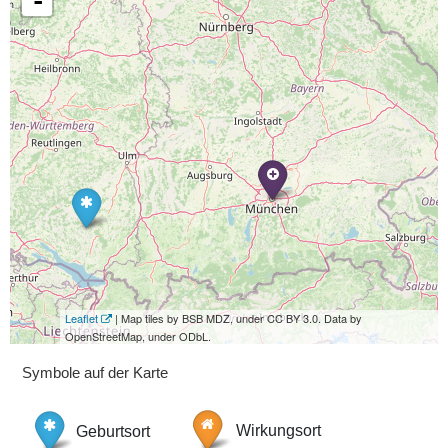
-
Leaflet
| Map tiles by BSB MDZ, under CC BY 3.0. Data by
OpenStreetMap, under ODbL.
Symbole auf der Karte
Geburtsort
Wirkungsort