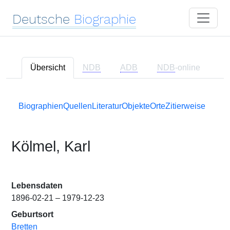
Deutsche
Biographie
Übersicht
NDB
ADB
NDB
-online
Biographien
Quellen
Literatur
Objekte
Orte
Zitierweise
Kölmel, Karl
Lebensdaten
1896-02-21 – 1979-12-23
Geburtsort
Bretten