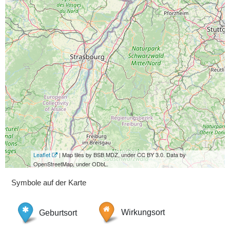
Leaflet
| Map tiles by BSB MDZ, under CC BY 3.0. Data by
OpenStreetMap, under ODbL.
Symbole auf der Karte
Geburtsort
Wirkungsort