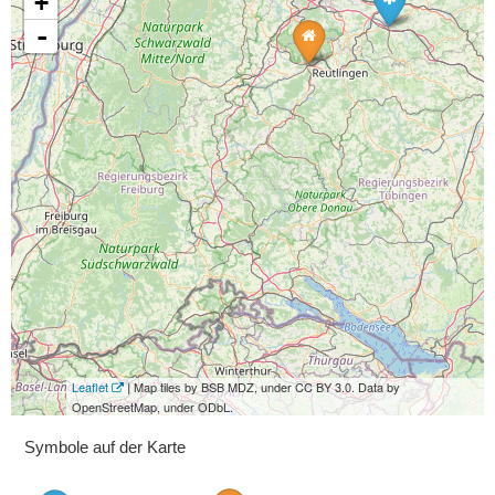
+
-
Leaflet
| Map tiles by BSB MDZ, under CC BY 3.0. Data by
OpenStreetMap, under ODbL.
Symbole auf der Karte