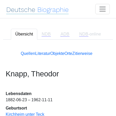
Deutsche
Biographie
Übersicht
NDB
ADB
NDB
-online
Quellen
Literatur
Objekte
Orte
Zitierweise
Knapp, Theodor
Lebensdaten
1882-06-23 – 1962-11-11
Geburtsort
Kirchheim unter Teck