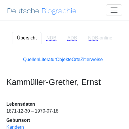
Deutsche
Biographie
Übersicht
NDB
ADB
NDB
-online
Quellen
Literatur
Objekte
Orte
Zitierweise
Kammüller-Grether, Ernst
Lebensdaten
1871-12-30 – 1970-07-18
Geburtsort
Kandern