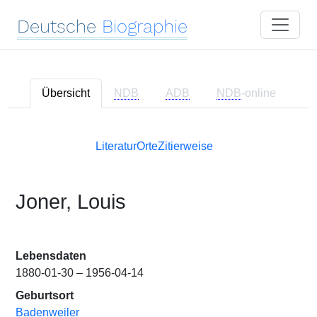
Deutsche
Biographie
Übersicht
NDB
ADB
NDB
-online
Literatur
Orte
Zitierweise
Joner, Louis
Lebensdaten
1880-01-30 – 1956-04-14
Geburtsort
Badenweiler