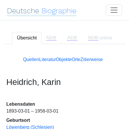
Deutsche
Biographie
Übersicht
NDB
ADB
NDB
-online
Quellen
Literatur
Objekte
Orte
Zitierweise
Heidrich, Karin
Lebensdaten
1893-03-01 – 1958-03-01
Geburtsort
Löwenberg (Schlesien)