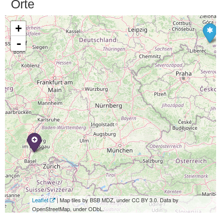
Orte
+
-
Leaflet
| Map tiles by BSB MDZ, under CC BY 3.0. Data by
OpenStreetMap, under ODbL.