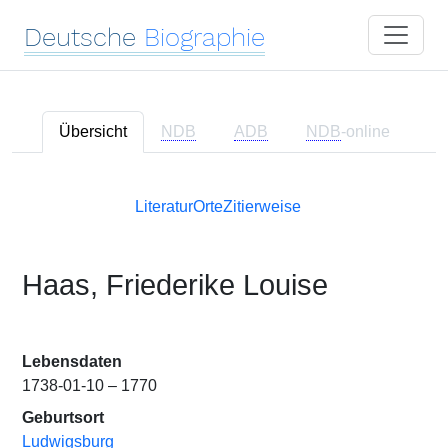
Deutsche
Biographie
Übersicht
NDB
ADB
NDB
-online
Literatur
Orte
Zitierweise
Haas, Friederike Louise
Lebensdaten
1738-01-10 – 1770
Geburtsort
Ludwigsburg