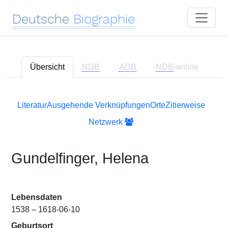
Deutsche
Biographie
Übersicht
NDB
ADB
NDB
-online
Literatur
Ausgehende Verknüpfungen
Orte
Zitierweise
Netzwerk
Gundelfinger, Helena
Lebensdaten
1538 – 1618-06-10
Geburtsort