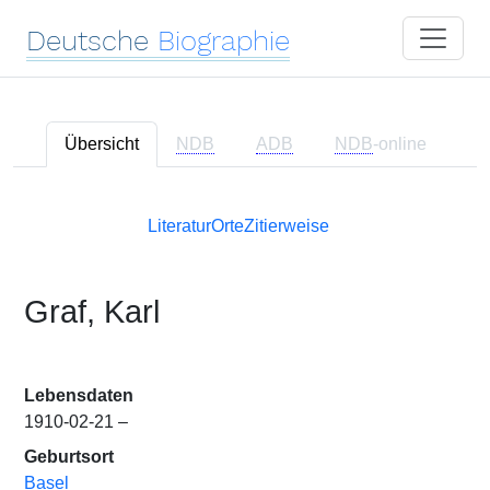
Deutsche
Biographie
Übersicht
NDB
ADB
NDB
-online
Literatur
Orte
Zitierweise
Graf, Karl
Lebensdaten
1910-02-21 –
Geburtsort
Basel