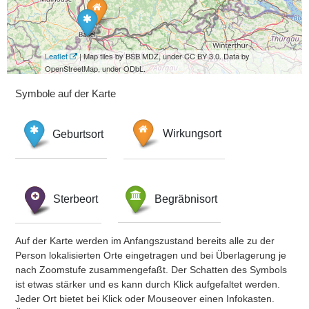
Leaflet
| Map tiles by BSB MDZ, under CC BY 3.0. Data by
OpenStreetMap, under ODbL.
Symbole auf der Karte
Geburtsort
Wirkungsort
Sterbeort
Begräbnisort
Auf der Karte werden im Anfangszustand bereits alle zu der
Person lokalisierten Orte eingetragen und bei Überlagerung je
nach Zoomstufe zusammengefaßt. Der Schatten des Symbols
ist etwas stärker und es kann durch Klick aufgefaltet werden.
Jeder Ort bietet bei Klick oder Mouseover einen Infokasten.