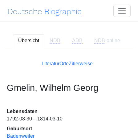
Deutsche
Biographie
Übersicht
NDB
ADB
NDB
-online
Literatur
Orte
Zitierweise
Gmelin, Wilhelm Georg
Lebensdaten
1792-08-30 – 1814-03-10
Geburtsort
Badenweiler