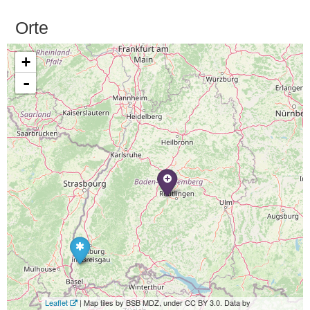
Orte
+
-
Leaflet
| Map tiles by BSB MDZ, under CC BY 3.0. Data by