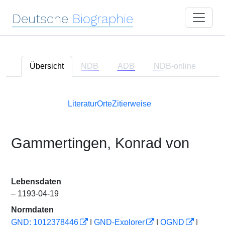
Deutsche
Biographie
Übersicht
NDB
ADB
NDB
-online
Literatur
Orte
Zitierweise
Gammertingen, Konrad von
Lebensdaten
– 1193-04-19
Normdaten
GND: 1012378446
|
GND-Explorer
|
OGND
|