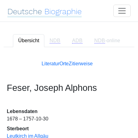
Deutsche
Biographie
Übersicht
NDB
ADB
NDB
-online
Literatur
Orte
Zitierweise
Feser, Joseph Alphons
Lebensdaten
1678 – 1757-10-30
Sterbeort
Leutkirch im Allgäu