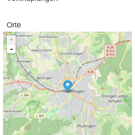
Orte
+
-