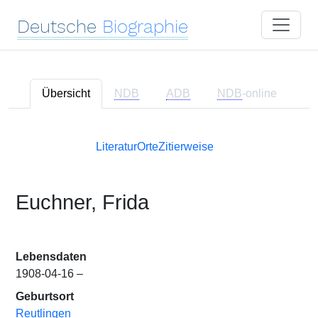
Deutsche
Biographie
Übersicht
NDB
ADB
NDB
-online
Literatur
Orte
Zitierweise
Euchner, Frida
Lebensdaten
1908-04-16 –
Geburtsort
Reutlingen