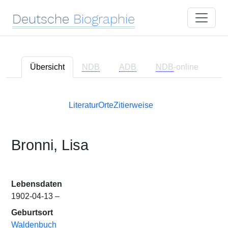
Deutsche
Biographie
Übersicht
NDB
ADB
NDB
-online
Literatur
Orte
Zitierweise
Bronni, Lisa
Lebensdaten
1902-04-13 –
Geburtsort
Waldenbuch