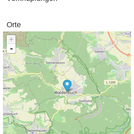
Orte
+
-