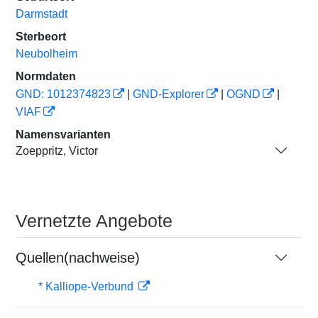
Darmstadt
Sterbeort
Neubolheim
Normdaten
GND: 1012374823
|
GND-Explorer
|
OGND
|
VIAF
Namensvarianten
Zoeppritz, Victor
Vernetzte Angebote
Quellen(nachweise)
* Kalliope-Verbund