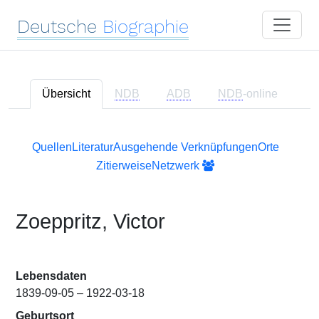
Deutsche
Biographie
Übersicht
NDB
ADB
NDB
-online
Quellen
Literatur
Ausgehende Verknüpfungen
Orte
Zitierweise
Netzwerk
Zoeppritz, Victor
Lebensdaten
1839-09-05 – 1922-03-18
Geburtsort