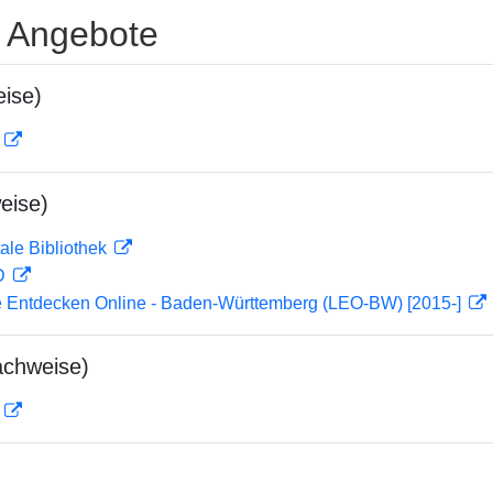
e Angebote
ise)
D
eise)
ale Bibliothek
 D
 Entdecken Online - Baden-Württemberg (LEO-BW) [2015-]
achweise)
D