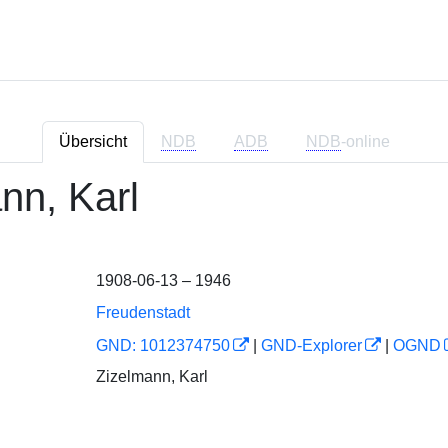
Übersicht
NDB
ADB
NDB
-online
nn, Karl
1908-06-13 – 1946
Freudenstadt
GND: 1012374750
|
GND-Explorer
|
OGND
Zizelmann, Karl