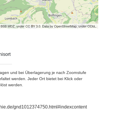
by BSB MDZ, under CC BY 3.0. Data by OpenStreetMap, under ODbL.
isort
etragen und bei Überlagerung je nach Zoomstufe
ltet werden. Jeder Ort bietet bei Klick oder
löst werden.
aphie.de/gnd1012374750.html#indexcontent