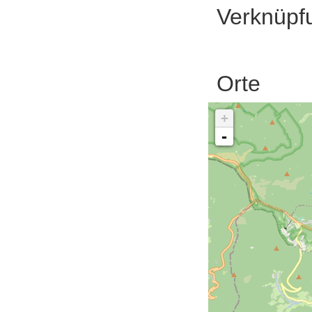
Verknüpf
Orte
+
-