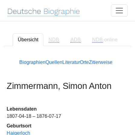
Deutsche
Biographie
Übersicht
NDB
ADB
NDB
-online
Biographien
Quellen
Literatur
Orte
Zitierweise
Zimmermann, Simon Anton
Lebensdaten
1807-04-18 – 1876-07-17
Geburtsort
Haigerloch