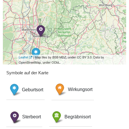
Leaflet
| Map tiles by BSB MDZ, under CC BY 3.0. Data by
OpenStreetMap, under ODbL.
Symbole auf der Karte
Geburtsort
Wirkungsort
Sterbeort
Begräbnisort