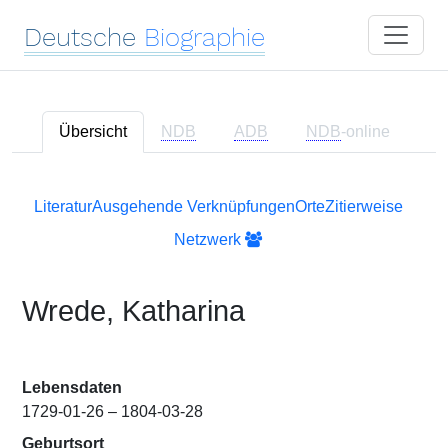
Deutsche
Biographie
Übersicht
NDB
ADB
NDB
-online
Literatur
Ausgehende Verknüpfungen
Orte
Zitierweise
Netzwerk
Wrede, Katharina
Lebensdaten
1729-01-26 – 1804-03-28
Geburtsort