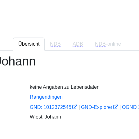
Übersicht
NDB
ADB
NDB
-online
Johann
keine Angaben zu Lebensdaten
Rangendingen
GND: 1012372545
|
GND-Explorer
|
OGND
Wiest, Johann