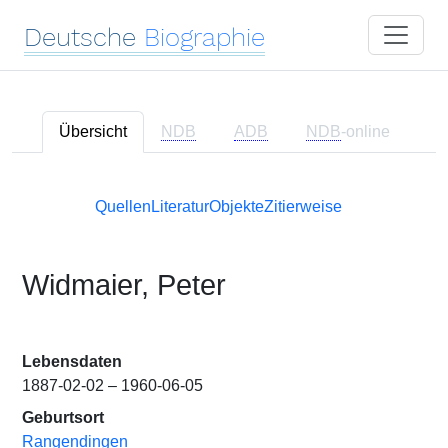
Deutsche
Biographie
Übersicht
NDB
ADB
NDB
-online
Quellen
Literatur
Objekte
Zitierweise
Widmaier, Peter
Lebensdaten
1887-02-02 – 1960-06-05
Geburtsort
Rangendingen