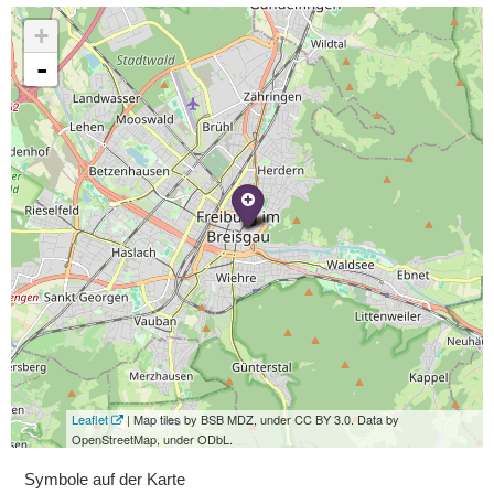
+
-
Leaflet
| Map tiles by BSB MDZ, under CC BY 3.0. Data by
OpenStreetMap, under ODbL.
Symbole auf der Karte