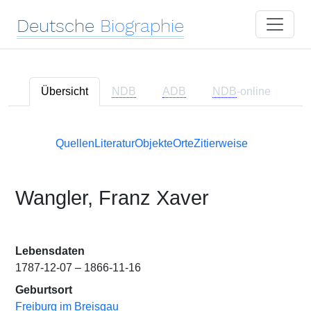
Deutsche
Biographie
Übersicht
NDB
ADB
NDB
-online
Quellen
Literatur
Objekte
Orte
Zitierweise
Wangler, Franz Xaver
Lebensdaten
1787-12-07 – 1866-11-16
Geburtsort
Freiburg im Breisgau