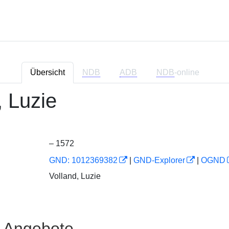
Übersicht
NDB
ADB
NDB
-online
, Luzie
– 1572
GND: 1012369382
|
GND-Explorer
|
OGND
Volland, Luzie
e Angebote