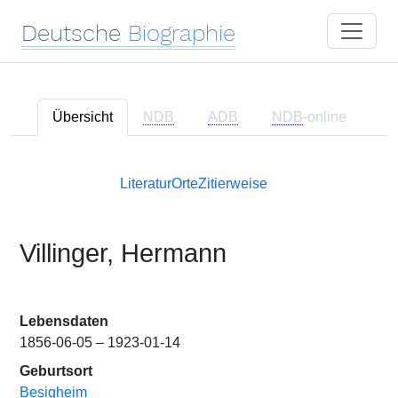
Deutsche
Biographie
Übersicht
NDB
ADB
NDB
-online
Literatur
Orte
Zitierweise
Villinger, Hermann
Lebensdaten
1856-06-05 – 1923-01-14
Geburtsort
Besigheim