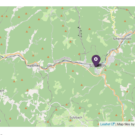
Leaflet
| Map tiles 