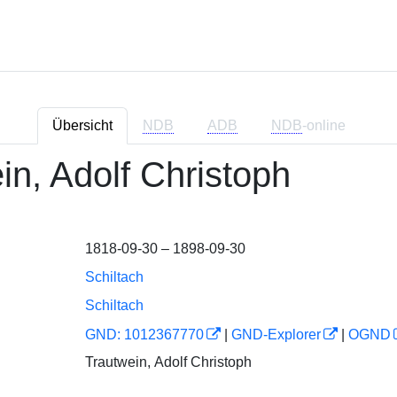
Übersicht
NDB
ADB
NDB
-online
in, Adolf Christoph
1818-09-30 – 1898-09-30
Schiltach
Schiltach
GND: 1012367770
|
GND-Explorer
|
OGND
Trautwein, Adolf Christoph