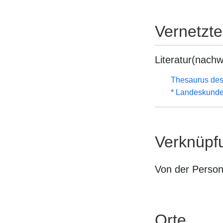
Vernetzt
Literatur(nachw
Thesaurus des
* Landeskunde
Verknüpf
Von der Perso
Orte