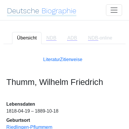
Deutsche
Biographie
Übersicht
NDB
ADB
NDB
-online
Literatur
Zitierweise
Thumm, Wilhelm Friedrich
Lebensdaten
1818-04-19 – 1889-10-18
Geburtsort
Riedlingen-Pflummern