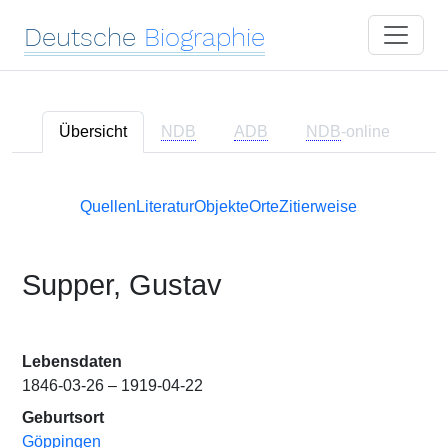
Deutsche
Biographie
Übersicht
NDB
ADB
NDB
-online
Quellen
Literatur
Objekte
Orte
Zitierweise
Supper, Gustav
Lebensdaten
1846-03-26 – 1919-04-22
Geburtsort
Göppingen