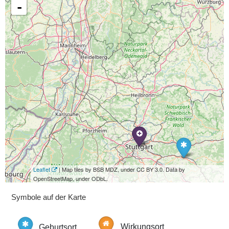
-
Leaflet
| Map tiles by BSB MDZ, under CC BY 3.0. Data by
OpenStreetMap, under ODbL.
Symbole auf der Karte
Geburtsort
Wirkungsort